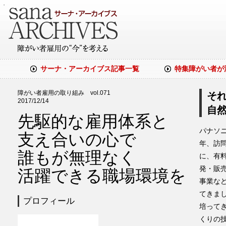
・
サーナ・アーカイブス記事一覧
特集障がい者が
障がい者雇用の取り組み vol.071
それ
2017/12/14
自
先駆的な雇用体系と
パナソニ
支え合いの心で
年、訪
誰もが無理なく
に、有
発・販
活躍できる職場環境を
事業な
てきま
プロフィール
培って
くりの