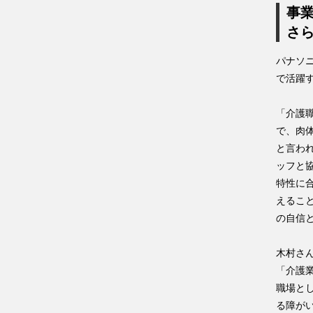
事
さ
パナソ
で活躍
「介護
で、肉
と言わ
ッフと
特性に
えるこ
の自信
木村さ
「介護
職場と
る障が