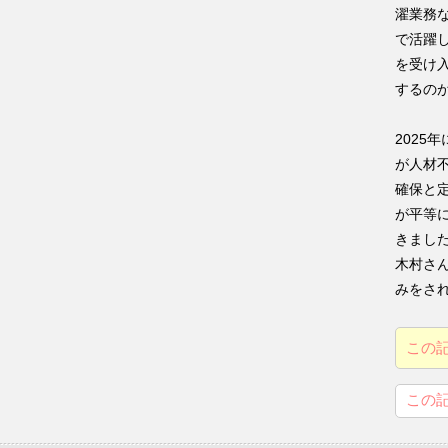
濯業務
で活躍
を受け
するの
2025
が人材
確保と
が平等
きまし
木村さ
みをさ
この
この