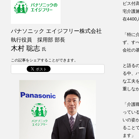
ビス付
宅介護
在44
パナソニック エイジフリー株式会社
「特に
執行役員 採用部 部長
ず、す
木村 聡志
氏
会社の
この記事をシェアすることができます。
と語る
る中、
な工夫
重しな
「介護
ってい
いの姿
ること
ます」